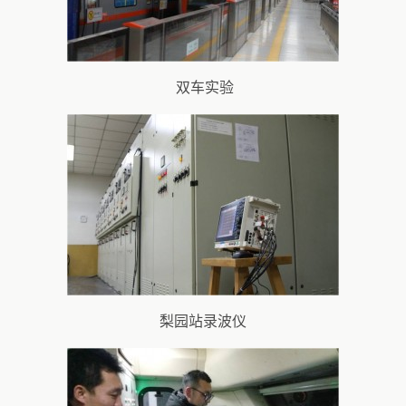
双车实验
梨园站录波仪